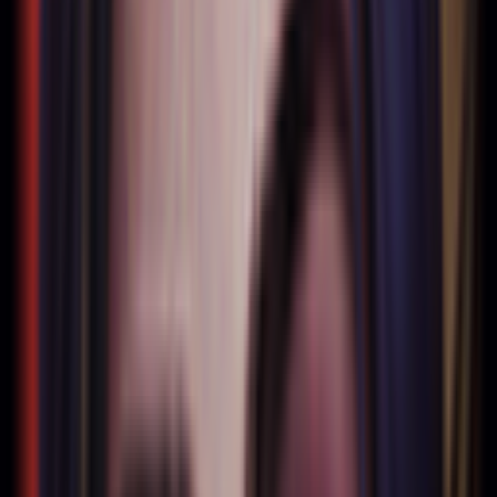
stehende Targets zu sein.
→
All-in nach verschossenen Key-Spells — das ist
dein Engage-Fenster.
Nilah
40% WR
Schwieriges Matchup — aber spielbar
40.2
%
0.2
k Spiele
Kämpfer mit günstigeren Powerspikes oder
überlegenem Sustain-Trade schlagen dich in der
direkten Konfrontation — oft durch bessere 1v1-
Mechaniken.
→
Analyse wann dein Opponent seinen Powerspike
erreicht und spiele darum herum.
→
Jungler-Prio ist in ausgeglichenen Fighter-
Matchups oft spielentscheidend.
→
Freeze die Welle nahe deinem Tower wenn du