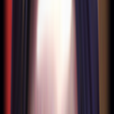
0.1
k Spiele
Dieser Champion bringt aussergewöhnliche CC oder
Poke für seine Rolle — und macht die Lane für dich
schwerer als erwartet.
→
Respektiere den CC dieser Lane — positioniere
dich ausserhalb der CC-Reichweite.
→
Summoner-Tracking ist entscheidend: warte auf
seine Key-Spells.
→
Roam früh wenn du keine Fortschritte in der Lane
machst.
Aurelion Sol
39% WR
Schwieriges Matchup — aber spielbar
39.2
%
0.1
k Spiele
Magier kombinieren Fernkampf-Schaden mit CC. Bevor
du Nahkampf-Reichweite erreichst, hast du bereits einen