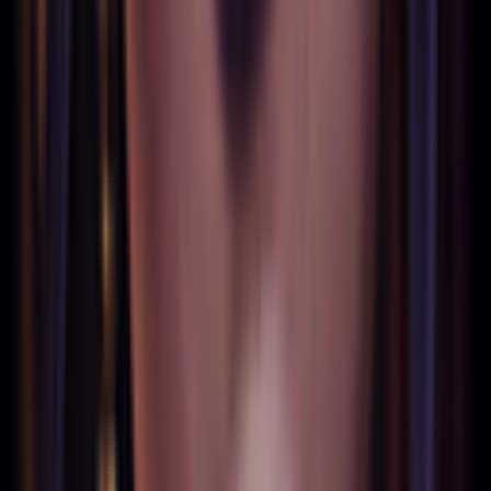
Was ist der größte Fehler gegen Varus?
Der größte Fehler ist, Varus genau die Situation zu
geben, die der Champion will: unkontrollierte Fights,
schlechte Wave-States oder isolierte Ziele ohne Vision.
Spiele diszipliniert um Info, Abstand und Timing.
🛠️
Varus
Guide
Items, Runen & datengestützter Build
📖
Varus
Champion-Seite
Fähigkeiten, Lore & Infos