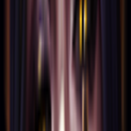
Vorteil — und so nutzt du
ihn
aus.
Ambessa
63% WR
Struktureller Vorteil gegen Kämpfer
62.5
%
0.1
k Spiele
Dein Powerspike oder deine Sustain-Kapazität übertrifft
diesen Champion in direkten Matchups verlässlich.
→
Spiele deinen Powerspike aggressiv aus sobald
du ihn erreichst.
→
Suche direkte Fights — dein Matchup-Vorteil
zahlt sich im direkten 1v1 aus.
→
Dominiere die Welle und bau Lane-Pressure auf.
Rumble
62% WR
Struktureller Vorteil gegen Kämpfer