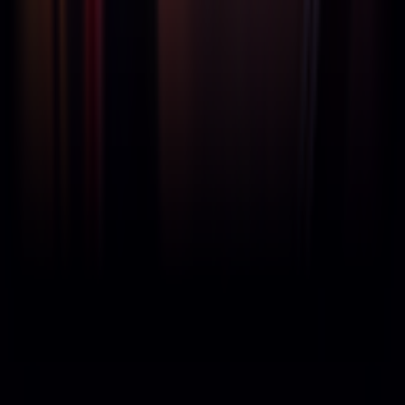
Lernen
Impressum
Datenschutzerklärung