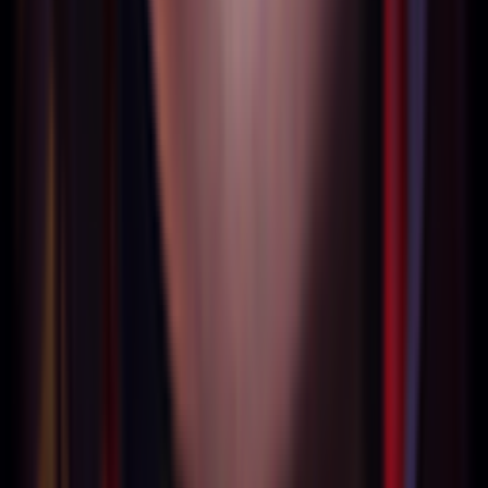
Coach