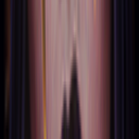
diesen Champion in direkten Matchups verlässlich.
→
Spiele deinen Powerspike aggressiv aus sobald
du ihn erreichst.
→
Suche direkte Fights — dein Matchup-Vorteil
zahlt sich im direkten 1v1 aus.
→
Dominiere die Welle und bau Lane-Pressure auf.
LeBlanc
56% WR
Struktureller Vorteil gegen Assassinen
56.2
%
0.0
k Spiele
Du hast genug Zähigkeit oder Sustain um das Burst-
Fenster des Assassinen zu überstehen — danach bist du
im Vorteil.
→
Überleg dir deinen Fight-Timing: nach der
Rotation, nicht in die Rotation hinein.