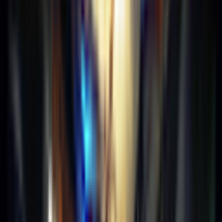
→
Dominiere die Welle und bau Lane-Pressure auf.
Yone
60% WR
Struktureller Vorteil gegen Kämpfer
60.4
%
0.1
k Spiele
Dein Powerspike oder deine Sustain-Kapazität übertrifft
diesen Champion in direkten Matchups verlässlich.
→
Spiele deinen Powerspike aggressiv aus sobald
du ihn erreichst.
→
Suche direkte Fights — dein Matchup-Vorteil
zahlt sich im direkten 1v1 aus.
→
Dominiere die Welle und bau Lane-Pressure auf.
Jayce
60% WR
Struktureller Vorteil gegen Kämpfer