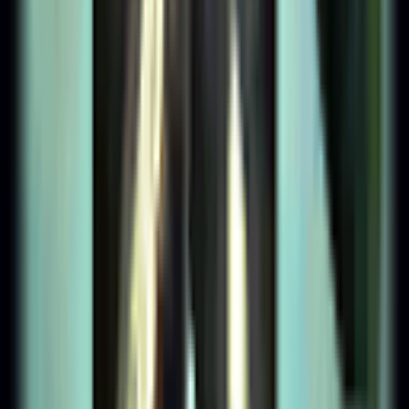
Coach