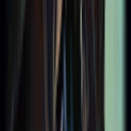
Elise
56% WR
Struktureller Vorteil gegen Assassinen
56.1
%
0.1
k Spiele
Du hast genug Zähigkeit oder Sustain um das Burst-
Fenster des Assassinen zu überstehen — danach bist du
im Vorteil.
→
Überleg dir deinen Fight-Timing: nach der
Rotation, nicht in die Rotation hinein.
→
Lass den Assassinen sein Combo committen —
danach bist du im Vorteil.
→
Kauf kein Overcommit in Early-Fights, dein Vorteil
wächst im Lategame.
Skarner
56% WR
Struktureller Vorteil gegen Tanks