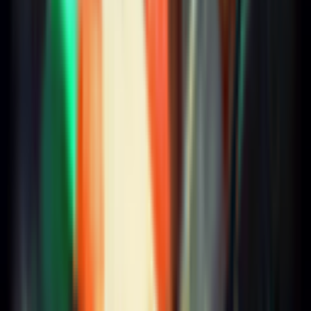
→
Vermeide Extended Trades — kurze Burst-Trades
und raus.
→
Splitpush-Pressure zwingt den Tank in schlechte
Positionen.
→
Dein Late-Game oder Teamfight-Stärke ist oft
besser — spiele auf Zeit.
Trundle
42% WR
Schwieriges Matchup — aber spielbar
41.9
%
0.2
k Spiele
Kämpfer mit günstigeren Powerspikes oder
überlegenem Sustain-Trade schlagen dich in der
direkten Konfrontation — oft durch bessere 1v1-
Mechaniken.
→
Analyse wann dein Opponent seinen Powerspike
erreicht und spiele darum herum.
→
Jungler-Prio ist in ausgeglichenen Fighter-