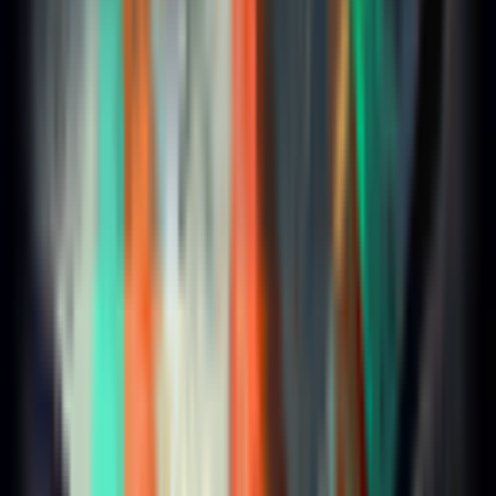
0.1
k Spiele
Dieser Champion bringt aussergewöhnliche CC oder
Poke für seine Rolle — und macht die Lane für dich
schwerer als erwartet.
→
Respektiere den CC dieser Lane — positioniere
dich ausserhalb der CC-Reichweite.
→
Summoner-Tracking ist entscheidend: warte auf
seine Key-Spells.
→
Roam früh wenn du keine Fortschritte in der Lane
machst.
Zaahen
39% WR
Schwieriges Matchup — aber spielbar
39.2
%
0.1
k Spiele
Kämpfer mit günstigeren Powerspikes oder
überlegenem Sustain-Trade schlagen dich in der