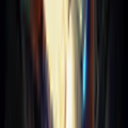
Sejuani
ist stark gegen
Gegen diese Champions hat
Sejuani
einen strukturellen
Vorteil — und so nutzt du
sie
aus.
Tryndamere
61% WR
Struktureller Vorteil gegen Kämpfer
60.7
%
0.1
k Spiele
Dein Powerspike oder deine Sustain-Kapazität übertrifft
diesen Champion in direkten Matchups verlässlich.
→
Spiele deinen Powerspike aggressiv aus sobald
du ihn erreichst.
→
Suche direkte Fights — dein Matchup-Vorteil
zahlt sich im direkten 1v1 aus.