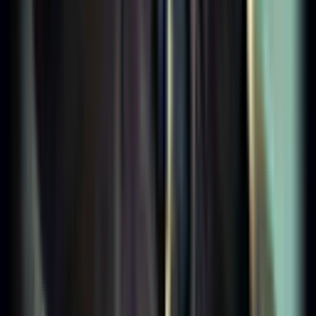
Fenster erkennst, wird Sejuani deutlich leichter zu
kontrollieren. Gute Counter verhindern, dass Sejuani den
eigenen Spielplan frei ausspielen kann, und bestrafen
schlechte Trades, Roams oder Engages sofort.
Welche Champions sind gut gegen
Sejuani
?
•
Tempo-Jungler mit Invade-Druck
•
Lanes, die seine Ganks wegpoken oder disengagen
•
Scaling-Damage-Comps mit gutem Peel
•
Picks, die seine Engage-Winkel früh ward(en)
Häufige Fragen zu
Sejuani
Counter
Wer countert Sejuani?
Gute Counter gegen Sejuani sind meist Champions, die
tempo-jungler mit invade-druck oder den wichtigsten
Spielplan von Sejuani neutralisieren. Die konkreten Picks
sollten dynamisch nach Patch, Rolle, Rang und Sample