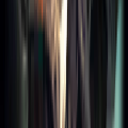
im Vorteil.
→
Überleg dir deinen Fight-Timing: nach der
Rotation, nicht in die Rotation hinein.
→
Lass den Assassinen sein Combo committen —
danach bist du im Vorteil.
→
Kauf kein Overcommit in Early-Fights, dein Vorteil
wächst im Lategame.
Gragas
57% WR
Struktureller Vorteil gegen Kämpfer
57.5
%
0.1
k Spiele
Dein Powerspike oder deine Sustain-Kapazität übertrifft
diesen Champion in direkten Matchups verlässlich.
→
Spiele deinen Powerspike aggressiv aus sobald
du ihn erreichst.
→
Suche direkte Fights — dein Matchup-Vorteil