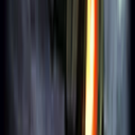
Tanks sind robust genug um deinen Sustain auszusitzen
und halten dabei durch CC die Kontrolle. Extended Trades
gehen meist verloren.
→
Vermeide Extended Trades — kurze Burst-Trades
und raus.
→
Splitpush-Pressure zwingt den Tank in schlechte
Positionen.
→
Dein Late-Game oder Teamfight-Stärke ist oft
besser — spiele auf Zeit.
Jax
44% WR
Schwieriges Matchup — aber spielbar
43.9
%
0.4
k Spiele
Kämpfer mit günstigeren Powerspikes oder
überlegenem Sustain-Trade schlagen dich in der
direkten Konfrontation — oft durch bessere 1v1-