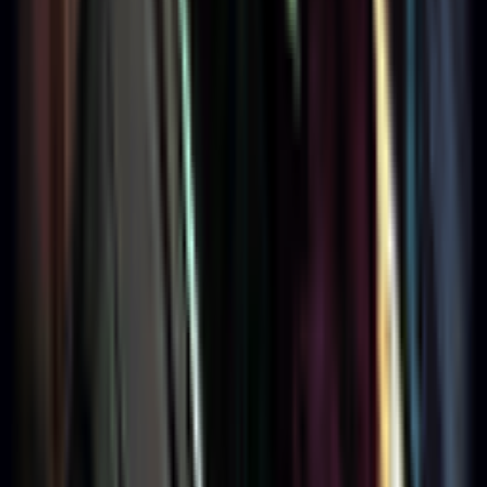
Gute Counter gegen Nunu & Willump sind meist
Champions, die jungler mit starkem duell- und
counterjungle-druck oder den wichtigsten Spielplan von
Nunu & Willump neutralisieren. Die konkreten Picks
sollten dynamisch nach Patch, Rolle, Rang und Sample
Size angezeigt werden.
Wie spielt man gegen Nunu & Willump?
Spiele gegen Nunu & Willump über klare Fenster:
respektiere starke Cooldowns, halte Vision auf den
relevanten Zonen und bestrafe Nunu & Willump, wenn
der zentrale Spell, Engage oder Power-Spike nicht
verfügbar ist.
Was ist der größte Fehler gegen Nunu & Willump?
Der größte Fehler ist, Nunu & Willump genau die
Situation zu geben, die der Champion will:
unkontrollierte Fights, schlechte Wave-States oder