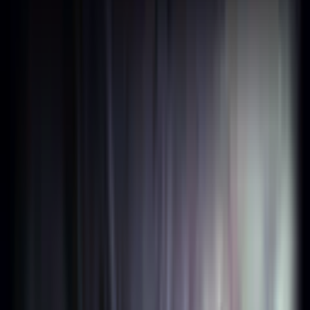
Unser Coach schaut sich deine letzten Spiele an und zeigt
dir konkret, welche Muster dich in diesen Matchups
Siege kosten.
Jetzt analysieren →
Tipps gegen
Nunu & Willump
✓
Tracke frühe Drake- und Herald-Timer.
✓
Warde Fluss und Jungle-Eingänge früh.
✓
Punish ihn, wenn ein Gank scheitert und Camps
offen sind.
✓
Lass ihn keine kostenlosen Objectives sneaken.
Nunu & Willump
ist schwach gegen
Diese Champions countern
Nunu & Willump
in unseren
Daten am stärksten.