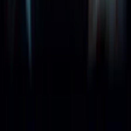
Lernen