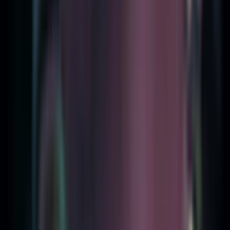
→
Spiele deinen Powerspike aggressiv aus sobald
du ihn erreichst.
→
Suche direkte Fights — dein Matchup-Vorteil
zahlt sich im direkten 1v1 aus.
→
Dominiere die Welle und bau Lane-Pressure auf.
Xerath
64% WR
Struktureller Vorteil gegen Magier
63.5
%
0.1
k Spiele
Du kannst die Reichweiten-Schwäche des Magiers
erzwingen und in Extended Fights punkten, wo Burst-
Schaden nachlässt.
→
Erzwinge Nahkampf-Situationen — das ist dein
Matchup-Vorteil.
→
Wähle Extended-Trade-Situationen statt kurze
Burst-Trades.