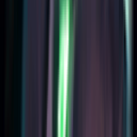
direkten Konfrontation — oft durch bessere 1v1-
Mechaniken.
→
Analyse wann dein Opponent seinen Powerspike
erreicht und spiele darum herum.
→
Jungler-Prio ist in ausgeglichenen Fighter-
Matchups oft spielentscheidend.
→
Freeze die Welle nahe deinem Tower wenn du
keinen direkten Kampfvorteil hast.
Rek'Sai
38% WR
Schwieriges Matchup — aber spielbar
38.2
%
0.1
k Spiele
Kämpfer mit günstigeren Powerspikes oder
überlegenem Sustain-Trade schlagen dich in der
direkten Konfrontation — oft durch bessere 1v1-
Mechaniken.