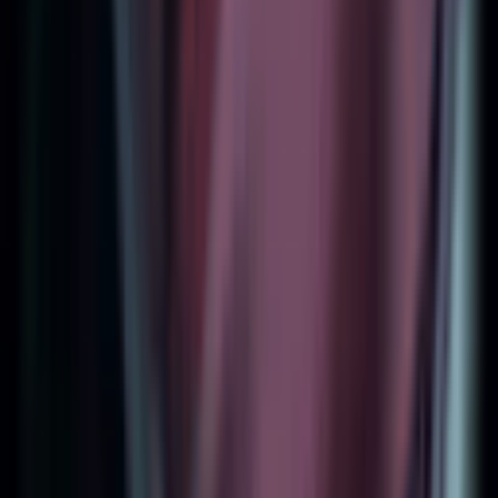
überleben
Häufige Fragen zu
Nidalee
Counter
Wer countert Nidalee?
Gute Counter gegen Nidalee sind meist Champions, die
range- oder kite-champions, die ihn nicht frei traden
lassen oder den wichtigsten Spielplan von Nidalee
neutralisieren. Die konkreten Picks sollten dynamisch
nach Patch, Rolle, Rang und Sample Size angezeigt
werden.
Wie spielt man gegen Nidalee?
Spiele gegen Nidalee über klare Fenster: respektiere
starke Cooldowns, halte Vision auf den relevanten Zonen
und bestrafe Nidalee, wenn der zentrale Spell, Engage
oder Power-Spike nicht verfügbar ist.