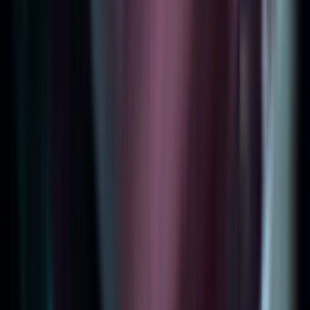
Ähnliche Champions
Ahri
Aurora
Ekko
Elise
Evelynn
Kassadin
Du spielst gegen
Nidalee
?
Counter-Wissen ist der erste Schritt — unser Coach zeigt
dir in deinen eigenen Spielen, wo du konkret Punkte
liegenlässt. Kostenlos, in unter 10 Sekunden.
Jetzt gratis analysieren →