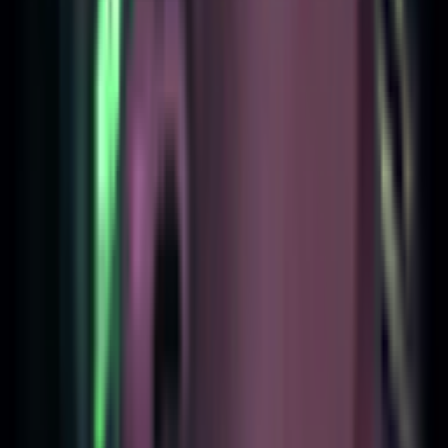
Karma
60% WR
Struktureller Vorteil gegen Magier
60.4
%
0.1
k Spiele
Du kannst die Reichweiten-Schwäche des Magiers
erzwingen und in Extended Fights punkten, wo Burst-
Schaden nachlässt.
→
Erzwinge Nahkampf-Situationen — das ist dein
Matchup-Vorteil.
→
Wähle Extended-Trade-Situationen statt kurze
Burst-Trades.
→
Spiele aggressiv wenn seine Key-Spells auf
Cooldown sind.
Tahm Kench
59% WR
Struktureller Vorteil gegen Tanks