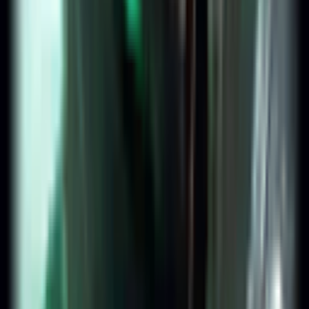
Gwen
55% WR
Struktureller Vorteil gegen Kämpfer
54.7
%
0.1
k Spiele
Dein Powerspike oder deine Sustain-Kapazität übertrifft
diesen Champion in direkten Matchups verlässlich.
→
Spiele deinen Powerspike aggressiv aus sobald
du ihn erreichst.
→
Suche direkte Fights — dein Matchup-Vorteil
zahlt sich im direkten 1v1 aus.
→
Dominiere die Welle und bau Lane-Pressure auf.
Mordekaiser
54% WR
Struktureller Vorteil gegen Kämpfer
54.4
%