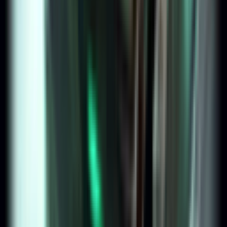
danach bist du im Vorteil.
→
Kauf kein Overcommit in Early-Fights, dein Vorteil
wächst im Lategame.
Talon
55% WR
Struktureller Vorteil gegen Assassinen
54.9
%
0.3
k Spiele
Du hast genug Zähigkeit oder Sustain um das Burst-
Fenster des Assassinen zu überstehen — danach bist du
im Vorteil.
→
Überleg dir deinen Fight-Timing: nach der
Rotation, nicht in die Rotation hinein.
→
Lass den Assassinen sein Combo committen —
danach bist du im Vorteil.
→
Kauf kein Overcommit in Early-Fights, dein Vorteil
wächst im Lategame.