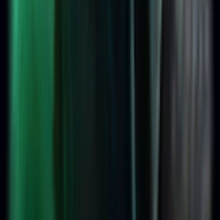
📖
Evelynn
Champion-Seite
Fähigkeiten, Lore & Infos
Ähnliche Champions
Ahri
Aurora
Ekko
Elise
Kassadin
Katarina
Du spielst gegen
Evelynn
?
Counter-Wissen ist der erste Schritt — unser Coach zeigt
dir in deinen eigenen Spielen, wo du konkret Punkte