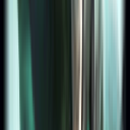
Struktureller Vorteil gegen Kämpfer
55.9
%
0.1
k Spiele
Dein Powerspike oder deine Sustain-Kapazität übertrifft
diesen Champion in direkten Matchups verlässlich.
→
Spiele deinen Powerspike aggressiv aus sobald
du ihn erreichst.
→
Suche direkte Fights — dein Matchup-Vorteil
zahlt sich im direkten 1v1 aus.
→
Dominiere die Welle und bau Lane-Pressure auf.
Quinn
56% WR
Struktureller Vorteil gegen ADC
55.6
%
0.1
k Spiele