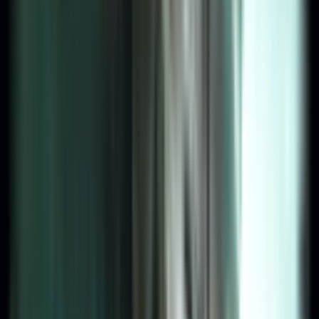
→
Splitpush-Pressure zwingt den Tank in schlechte
Positionen.
→
Dein Late-Game oder Teamfight-Stärke ist oft
besser — spiele auf Zeit.
Brand
43% WR
Schwieriges Matchup — aber spielbar
43.3
%
0.1
k Spiele
Magier kombinieren Fernkampf-Schaden mit CC. Bevor
du Nahkampf-Reichweite erreichst, hast du bereits einen
grossen Teil deiner HP verloren.
→
Hug die Minion-Welle um Poke zu minimieren.
→
Push die Welle und gehe zurück — vermeide
stehende Targets zu sein.
→
All-in nach verschossenen Key-Spells — das ist
dein Engage-Fenster.