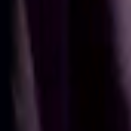
66.0
%
0.1
k Spiele
Dein Powerspike oder deine Sustain-Kapazität übertrifft d
→
Spiele deinen Powerspike aggressiv aus sobald du i
→
Suche direkte Fights — dein Matchup-Vorteil zahlt s
→
Dominiere die Welle und bau Lane-Pressure auf.
Draven
62% WR
Struktureller Vorteil gegen ADC
62.3
%
0.2
k Spiele
ADCs sind in Nahkampf-Situationen ohne Peel nahezu schut
→
Close the gap mit Dash oder Jungler-Gank — im 
→
Push deinen Early-Vorteil aggressiv in Objectives u
→
Vermeide es in Teamfights weit hinter zu bleiben — 