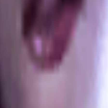
iesen Champion in direkten Matchups verlässlich.
hn erreichst.
ich im direkten 1v1 aus.
zlos. Sobald du die Gap geschlossen hast, gehört der Fight 
Nahkampf hast du gewonnen.
m.
dein Job ist Dive.