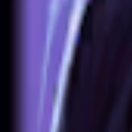
Unser Coach schaut sich deine letzten Spiele an und zeigt
Jetzt analysieren →
Tipps gegen
Veigar
✓
Halte die Wave so, dass er nicht frei all-in gehen ka
✓
Bestrafe ihn, wenn seine wichtigsten Trade-Spells 
✓
Kite ihn in kurzen Fenstern, statt lange Nahkampf
✓
Rufe Jungle-Hilfe, wenn er ohne Vision zu weit push
Veigar
ist schwach gegen
Diese Champions countern
Veigar
in unseren Daten am st
Briar
37% WR
Schwieriges Matchup — aber spielbar