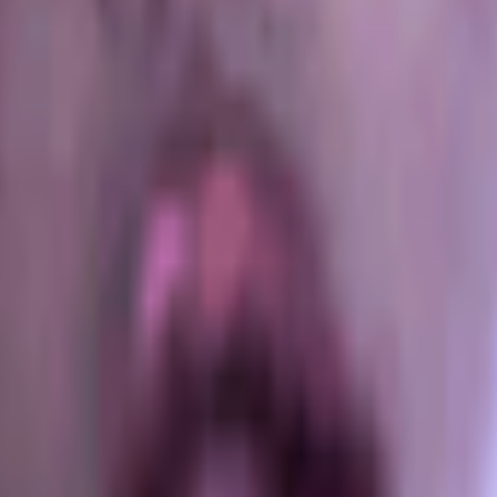
d halten dabei durch CC die Kontrolle. Extended Trades ge
nd raus.
ositionen.
r — spiele auf Zeit.
rteil — und so nutzt du
ihn
aus.