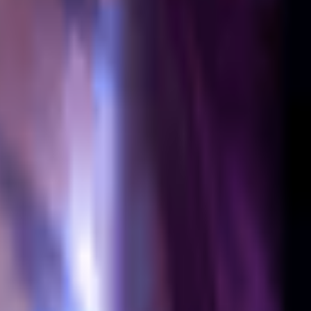
der Schaden gemacht ist.
— oft durch bessere 1v1-Mechaniken.