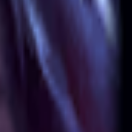
— oft durch bessere 1v1-Mechaniken.
— oft durch bessere 1v1-Mechaniken.