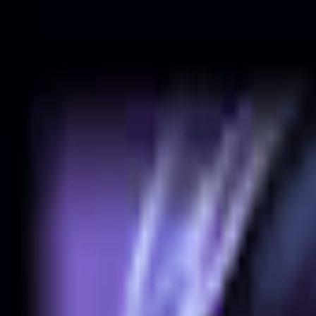
LoL
Champion
Coaching, Guides & Counter auf Deutsch
Coach
Neu
Guides
Counter
Tier List
Champions
Lernen
Home
›
Counter
›
Veigar
Counter
Veigar
Counter
auf Deutsch
6.7
Mio. Spiele
Patch
16.13
Verlierst du oft gegen
Veigar
?