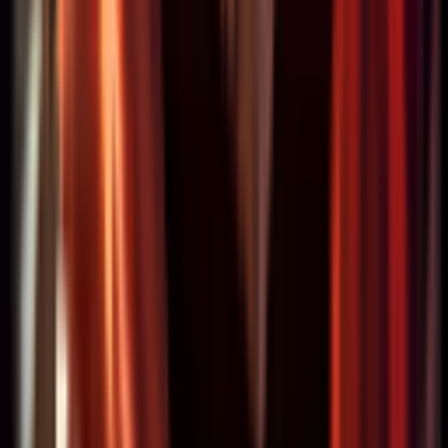
Ähnliche Champions
Darius
Dr. Mundo
Garen
Gnar
Hecarim
Illaoi
Du spielst gegen
Olaf
?
Counter-Wissen ist der erste Schritt — unser Coach zeigt
dir in deinen eigenen Spielen, wo du konkret Punkte
liegenlässt. Kostenlos, in unter 10 Sekunden.
Jetzt gratis analysieren →