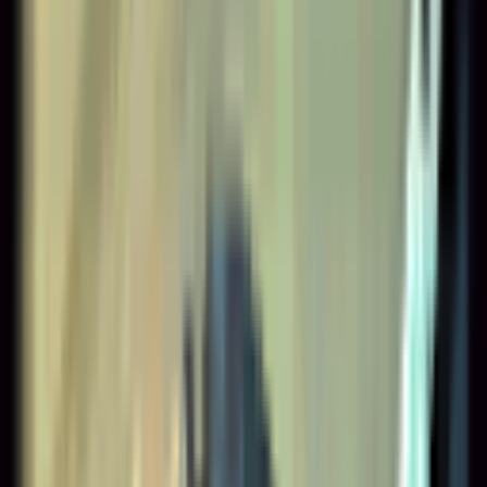
Diese Champions countern
Olaf
in unseren Daten am
stärksten.
Master Yi
38% WR
Schwieriges Matchup — aber spielbar
38.4
%
0.2
k Spiele
Kämpfer mit günstigeren Powerspikes oder
überlegenem Sustain-Trade schlagen dich in der
direkten Konfrontation — oft durch bessere 1v1-
Mechaniken.
→
Analyse wann dein Opponent seinen Powerspike
erreicht und spiele darum herum.
→
Jungler-Prio ist in ausgeglichenen Fighter-
Matchups oft spielentscheidend.
→
Freeze die Welle nahe deinem Tower wenn du