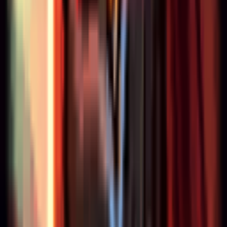
60.7
%
0.1
k Spiele
Du hast genug Zähigkeit oder Sustain um das Burst-
Fenster des Assassinen zu überstehen — danach bist du
im Vorteil.
→
Überleg dir deinen Fight-Timing: nach der
Rotation, nicht in die Rotation hinein.
→
Lass den Assassinen sein Combo committen —
danach bist du im Vorteil.
→
Kauf kein Overcommit in Early-Fights, dein Vorteil
wächst im Lategame.
Aurora
59% WR
Struktureller Vorteil gegen Magier
59.1
%
0.0
k Spiele