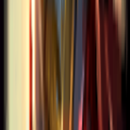
→
Halte Abstand zu Büschen und dunklen
Bereichen — vermeide One-Shot-Situationen.
→
Kauf früh zusätzliche HP oder einen Shield-Item-
Baustein.
→
Teleport oder Jungler-Setup kann die Lane
kippen — warte geduldig.
Jarvan IV.
44% WR
Schwieriges Matchup — aber spielbar
44.4
%
0.1
k Spiele
Kämpfer mit günstigeren Powerspikes oder
überlegenem Sustain-Trade schlagen dich in der
direkten Konfrontation — oft durch bessere 1v1-
Mechaniken.
→
Analyse wann dein Opponent seinen Powerspike
erreicht und spiele darum herum.