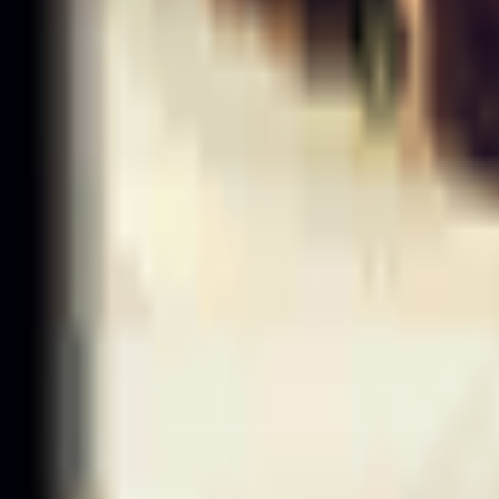
Struktureller Vorteil gegen ADC
71.4
%
0.0
k Spiele
ADCs sind in Nahkampf-Situationen ohne Peel nahezu schut
→
Close the gap mit Dash oder Jungler-Gank — im 
→
Push deinen Early-Vorteil aggressiv in Objectives u
→
Vermeide es in Teamfights weit hinter zu bleiben — 
Draven
67% WR
Struktureller Vorteil gegen ADC
67.2
%
0.1
k Spiele
ADCs sind in Nahkampf-Situationen ohne Peel nahezu schut
→
Close the gap mit Dash oder Jungler-Gank — im 
→
Push deinen Early-Vorteil aggressiv in Objectives u