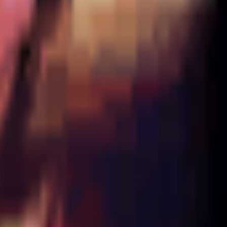
dir.
dir.