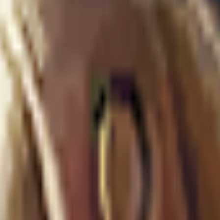
 dir konkret, welche Muster dich in diesen Matchups Siege ko
.
ärksten.