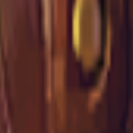
d halten dabei durch CC die Kontrolle. Extended Trades ge
nd raus.
ositionen.
r — spiele auf Zeit.
r seine Rolle — und macht die Lane für dich schwerer als e