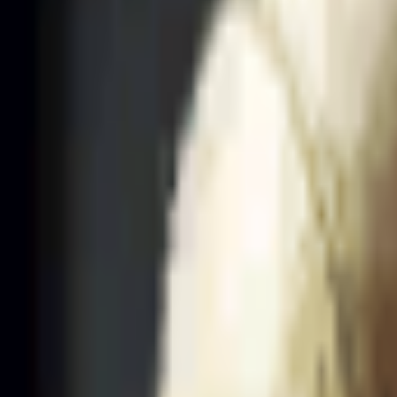
34.9
%
0.0
k Spiele
Kämpfer mit günstigeren Powerspikes oder überlegenem Su
→
Analyse wann dein Opponent seinen Powerspike er
→
Jungler-Prio ist in ausgeglichenen Fighter-Matchup
→
Freeze die Welle nahe deinem Tower wenn du keine
Nidalee
37% WR
Schwieriges Matchup — aber spielbar
36.5
%
0.1
k Spiele
Assassinen haben ein klar definiertes One-Shot-Fenster —
→
Halte Abstand zu Büschen und dunklen Bereichen 
→
Kauf früh zusätzliche HP oder einen Shield-Item-Ba
→
Teleport oder Jungler-Setup kann die Lane kippen