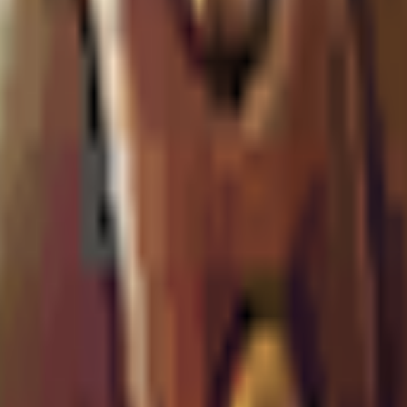
stain-Trade schlagen dich in der direkten Konfrontation 
reicht und spiele darum herum.
s oft spielentscheidend.
n direkten Kampfvorteil hast.
 und danach sind sie weg. Du kannst kaum reagieren bevor 
— vermeide One-Shot-Situationen.
ustein.
 — warte geduldig.