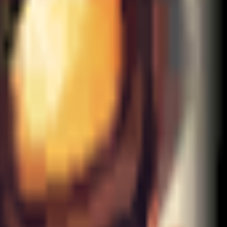
— oft durch bessere 1v1-Mechaniken.
— oft durch bessere 1v1-Mechaniken.