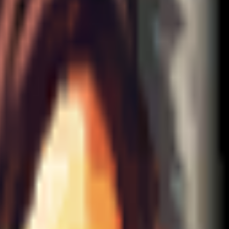
hen meist verloren.