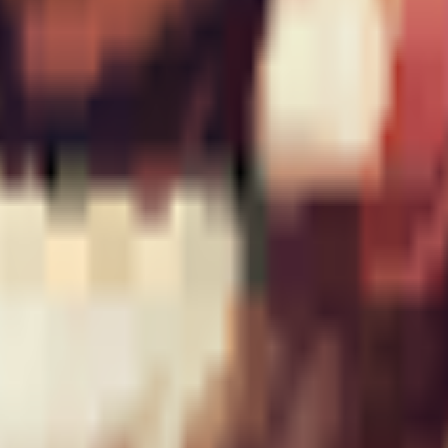
zlos. Sobald du die Gap geschlossen hast, gehört der Fight 
Nahkampf hast du gewonnen.
m.
dein Job ist Dive.
zlos. Sobald du die Gap geschlossen hast, gehört der Fight 
Nahkampf hast du gewonnen.
m.