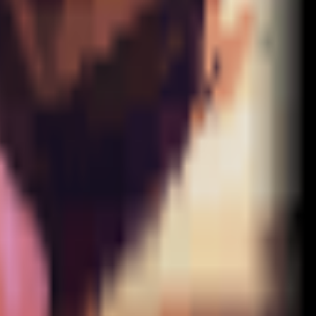
pt in Reichweite kommst. Dein Fenster zum Engagen ist