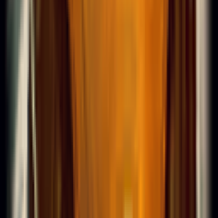
0.1
k Spiele
ADCs sind in Nahkampf-Situationen ohne Peel nahezu
schutzlos. Sobald du die Gap geschlossen hast, gehört
der Fight dir.
→
Close the gap mit Dash oder Jungler-Gank — im
Nahkampf hast du gewonnen.
→
Push deinen Early-Vorteil aggressiv in Objectives
um.
→
Vermeide es in Teamfights weit hinter zu bleiben
— dein Job ist Dive.
Gragas
59% WR
Struktureller Vorteil gegen Kämpfer
58.7
%
0.0
k Spiele
Dein Powerspike oder deine Sustain-Kapazität übertrifft