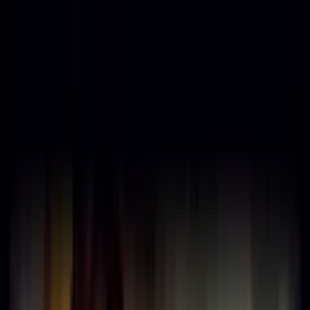
LoL
Champion
Coaching, Guides & Counter auf Deutsch
Coach
Neu
Guides
Counter
Tier List
Champions
Lernen
Home
›
Counter
›
Hwei
Counter
Hwei
Counter
auf Deutsch
6.7
Mio. Spiele
Patch
16.13
Verlierst du oft gegen
Hwei
?