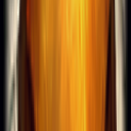
Gegen diese Champions hat
Hwei
einen strukturellen
Vorteil — und so nutzt du
ihn
aus.
Gangplank
67% WR
Struktureller Vorteil gegen Kämpfer
67.2
%
0.1
k Spiele
Dein Powerspike oder deine Sustain-Kapazität übertrifft
diesen Champion in direkten Matchups verlässlich.
→
Spiele deinen Powerspike aggressiv aus sobald
du ihn erreichst.
→
Suche direkte Fights — dein Matchup-Vorteil
zahlt sich im direkten 1v1 aus.
→
Dominiere die Welle und bau Lane-Pressure auf.
Draven
63% WR