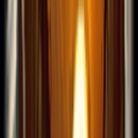
diesen Champion in direkten Matchups verlässlich.
→
Spiele deinen Powerspike aggressiv aus sobald
du ihn erreichst.
→
Suche direkte Fights — dein Matchup-Vorteil
zahlt sich im direkten 1v1 aus.
→
Dominiere die Welle und bau Lane-Pressure auf.
Nasus
58% WR
Struktureller Vorteil gegen Kämpfer
58.3
%
0.0
k Spiele
Dein Powerspike oder deine Sustain-Kapazität übertrifft
diesen Champion in direkten Matchups verlässlich.
→
Spiele deinen Powerspike aggressiv aus sobald
du ihn erreichst.
→
Suche direkte Fights — dein Matchup-Vorteil
zahlt sich im direkten 1v1 aus.