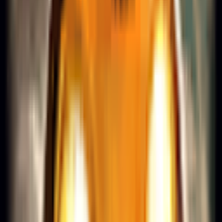
→
Analyse wann dein Opponent seinen Powerspike
erreicht und spiele darum herum.
→
Jungler-Prio ist in ausgeglichenen Fighter-
Matchups oft spielentscheidend.
→
Freeze die Welle nahe deinem Tower wenn du
keinen direkten Kampfvorteil hast.
Tahm Kench
41% WR
Schwieriges Matchup — aber spielbar
41.2
%
0.1
k Spiele
Tanks sind robust genug um deinen Sustain auszusitzen
und halten dabei durch CC die Kontrolle. Extended Trades
gehen meist verloren.
→
Vermeide Extended Trades — kurze Burst-Trades
und raus.
→
Splitpush-Pressure zwingt den Tank in schlechte