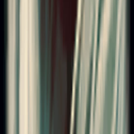
Coach