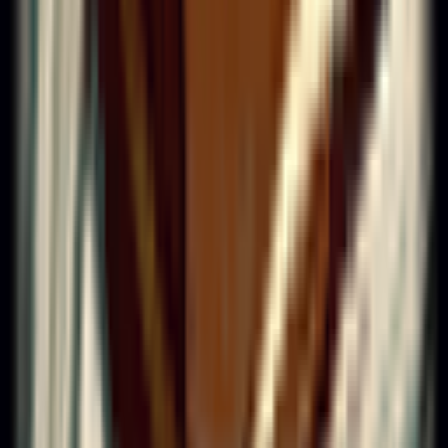
Wie spielt man gegen Hwei?
Spiele gegen Hwei über klare Fenster: respektiere starke
Cooldowns, halte Vision auf den relevanten Zonen und
bestrafe Hwei, wenn der zentrale Spell, Engage oder
Power-Spike nicht verfügbar ist.
Was ist der größte Fehler gegen Hwei?
Der größte Fehler ist, Hwei genau die Situation zu
geben, die der Champion will: unkontrollierte Fights,
schlechte Wave-States oder isolierte Ziele ohne Vision.
Spiele diszipliniert um Info, Abstand und Timing.
🛠️
Hwei
Guide
Items, Runen & datengestützter Build