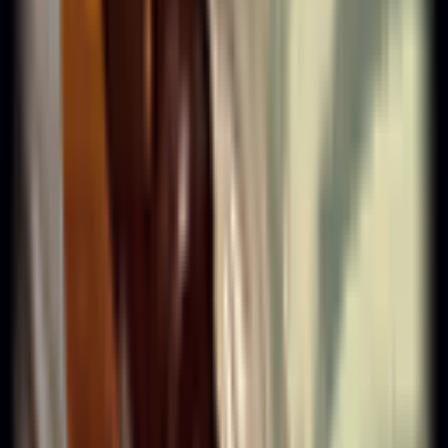
stärksten.
Sona
33% WR
Schwieriges Matchup — aber spielbar
32.9
%
0.1
k Spiele
Dieser Champion bringt aussergewöhnliche CC oder
Poke für seine Rolle — und macht die Lane für dich
schwerer als erwartet.
→
Respektiere den CC dieser Lane — positioniere
dich ausserhalb der CC-Reichweite.
→
Summoner-Tracking ist entscheidend: warte auf
seine Key-Spells.
→
Roam früh wenn du keine Fortschritte in der Lane
machst.
Yuumi
35% WR