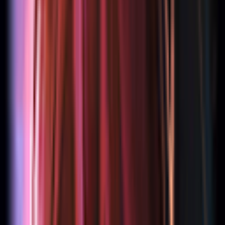
grossen Teil deiner HP verloren.
→
Hug die Minion-Welle um Poke zu minimieren.
→
Push die Welle und gehe zurück — vermeide
stehende Targets zu sein.
→
All-in nach verschossenen Key-Spells — das ist
dein Engage-Fenster.
Pantheon
41% WR
Schwieriges Matchup — aber spielbar
41.2
%
0.2
k Spiele
Kämpfer mit günstigeren Powerspikes oder
überlegenem Sustain-Trade schlagen dich in der
direkten Konfrontation — oft durch bessere 1v1-
Mechaniken.
→
Analyse wann dein Opponent seinen Powerspike