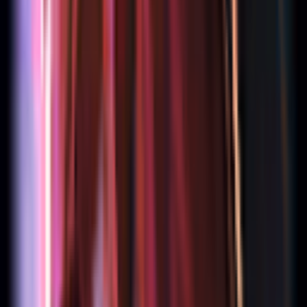
erreicht und spiele darum herum.
→
Jungler-Prio ist in ausgeglichenen Fighter-
Matchups oft spielentscheidend.
→
Freeze die Welle nahe deinem Tower wenn du
keinen direkten Kampfvorteil hast.
Elise
42% WR
Schwieriges Matchup — aber spielbar
42.4
%
0.2
k Spiele
Assassinen haben ein klar definiertes One-Shot-Fenster
— und danach sind sie weg. Du kannst kaum reagieren
bevor der Schaden gemacht ist.
→
Halte Abstand zu Büschen und dunklen
Bereichen — vermeide One-Shot-Situationen.
→
Kauf früh zusätzliche HP oder einen Shield-Item-
Baustein.