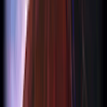
stärksten.
Poppy
35% WR
Schwieriges Matchup — aber spielbar
35.0
%
0.1
k Spiele
Tanks sind robust genug um deinen Sustain auszusitzen
und halten dabei durch CC die Kontrolle. Extended Trades
gehen meist verloren.
→
Vermeide Extended Trades — kurze Burst-Trades
und raus.
→
Splitpush-Pressure zwingt den Tank in schlechte
Positionen.
→
Dein Late-Game oder Teamfight-Stärke ist oft
besser — spiele auf Zeit.
Nasus
39% WR