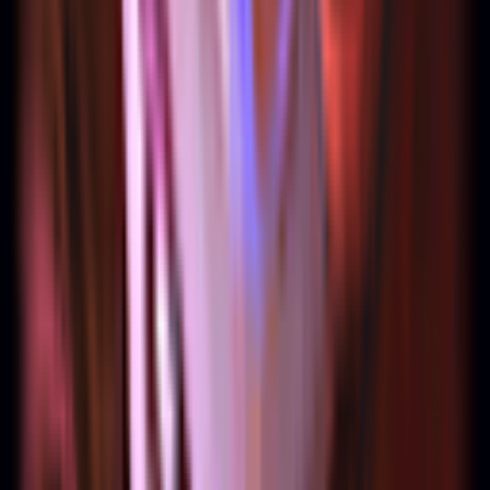
verhindern, dass Talon den eigenen Spielplan frei
ausspielen kann, und bestrafen schlechte Trades, Roams
oder Engages sofort.
Welche Champions sind gut gegen
Talon
?
•
Champions mit schneller Waveclear-Antwort
•
Laner, die Roams pingen und Plates nehmen
•
Teams mit tiefer River-Vision
•
Picks mit zuverlässigem CC gegen seinen Engage
Häufige Fragen zu
Talon
Counter
Wer countert Talon?
Gute Counter gegen Talon sind meist Champions, die
champions mit schneller waveclear-antwort oder den
wichtigsten Spielplan von Talon neutralisieren. Die
konkreten Picks sollten dynamisch nach Patch, Rolle,
Rang und Sample Size angezeigt werden.