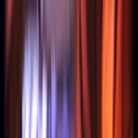
Counter-Wissen ist der erste Schritt — unser Coach zeigt
dir in deinen eigenen Spielen, wo du konkret Punkte
liegenlässt. Kostenlos, in unter 10 Sekunden.
Jetzt gratis analysieren →