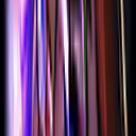
Schaden nachlässt.
→
Erzwinge Nahkampf-Situationen — das ist dein
Matchup-Vorteil.
→
Wähle Extended-Trade-Situationen statt kurze
Burst-Trades.
→
Spiele aggressiv wenn seine Key-Spells auf
Cooldown sind.
Cassiopeia
57% WR
Struktureller Vorteil gegen Magier
57.0
%
0.1
k Spiele
Du kannst die Reichweiten-Schwäche des Magiers
erzwingen und in Extended Fights punkten, wo Burst-
Schaden nachlässt.
→
Erzwinge Nahkampf-Situationen — das ist dein